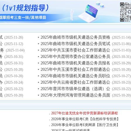
试
2025年曲靖市市级机关遴选公务员资格
(2025-11-26)
(2025-11-14)
公
2025年曲靖市市级机关遴选公务员笔试
(2025-11-12)
(2025-11-06)
公务
2025年中共玉溪市委社会工作部遴选公
(2025-11-04)
(2025-11-03)
务
2025年中共昆明市委办公室遴选公务员
(2025-10-31)
(2025-10-31)
员
2025年曲靖市市级机关遴选公务员报名
(2025-10-31)
(2025-10-29)
公
2025年中共玉溪市委社会工作部遴选公
(2025-10-28)
(2025-10-28)
员
2025年曲靖市市级机关遴选公务员职位
(2025-10-28)
(2025-10-27)
办
2025年中共云南省委社会工作部遴选公
(2025-10-24)
(2025-10-23)
公
2025年普洱市市级单位遴选（选调）公
(2025-10-22)
(2025-10-22)
员
2025年大理州洱海管理局遴选公务员面
(2025-10-20)
(2025-10-20)
．
2027年仕途无忧全年优学营新课标培训课程
．
2026年事业单位联考C类【自然科学专技类】
．
2026年事业单位联考E类网课【医疗卫生类】
】
．
2026三支一扶笔试精讲课