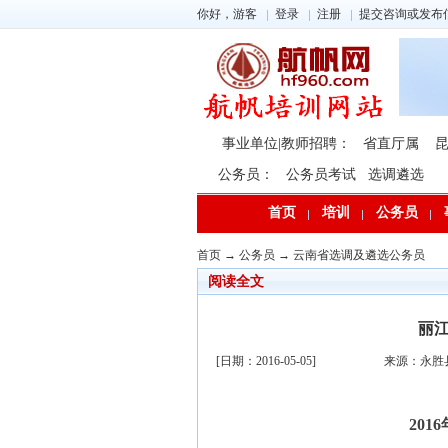
你好，游客
登录
注册
提交咨询或发布
事业单位|教师招聘：
省直厅属
公务员：
公务员考试
选调遴选
首页
培训
公务员
首页
→
公务员
→
云南省选调及遴选公务员
阅读全文
丽江
[日期：2016-05-05]
来源：永胜
20