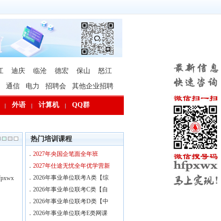
江
迪庆
临沧
德宏
保山
怒江
通信
电力
招聘会
其他企业招聘
外语
计算机
QQ群
热门培训课程
．
2027年央国企笔面全年班
．
2027年仕途无忧全年优学营新
．
2026年事业单位联考A类【综
xwx
．
2026年事业单位联考C类【自
．
2026年事业单位联考D类【中
．
2026年事业单位联考E类网课