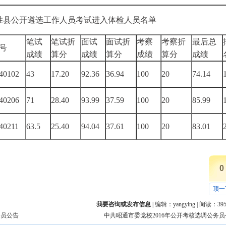
永胜县公开遴选工作人员考试进入体检人员名单
笔试
笔试折
面试
面试折
考察
考察折
最后总
号
成绩
算分
成绩
算分
成绩
算分
成绩
40102
43
17.20
92.36
36.94
100
20
74.14
40206
71
28.40
93.99
37.59
100
20
85.99
40211
63.5
25.40
94.04
37.61
100
20
83.01
0
顶一
我要咨询或发布信息
| 编辑：
yangying
| 阅读：
39
务员公告
中共昭通市委党校2016年公开考核选调公务员