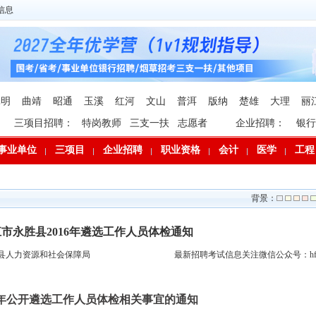
信息
昆明
曲靖
昭通
玉溪
红河
文山
普洱
版纳
楚雄
大理
丽
三项目招聘：
特岗教师
三支一扶
志愿者
企业招聘：
银行
事业单位
三项目
企业招聘
职业资格
会计
医学
工程
背景：
市永胜县2016年遴选工作人员体检通知
县人力资源和社会保障局
最新招聘考试信息关注微信公众号：hfp
16年公开遴选工作人员体检相关事宜的通知