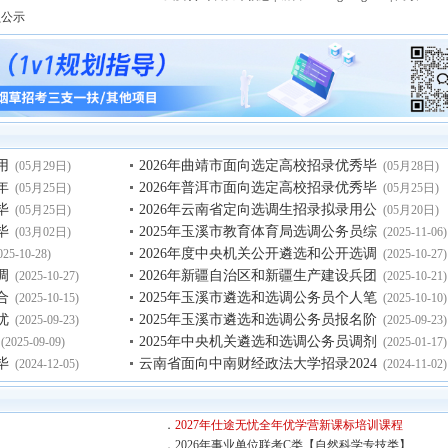
员公示
用
2026年曲靖市面向选定高校招录优秀毕
(05月29日)
(05月28日)
年
2026年普洱市面向选定高校招录优秀毕
(05月25日)
(05月25日)
毕
2026年云南省定向选调生招录拟录用公
(05月25日)
(05月20日)
毕
2025年玉溪市教育体育局选调公务员综
(03月02日)
(2025-11-06)
2026年度中央机关公开遴选和公开选调
025-10-28)
(2025-10-27)
调
2026年新疆自治区和新疆生产建设兵团
(2025-10-27)
(2025-10-21)
合
2025年玉溪市遴选和选调公务员个人笔
(2025-10-15)
(2025-10-10)
优
2025年玉溪市遴选和选调公务员报名阶
(2025-09-23)
(2025-09-23)
2025年中央机关遴选和选调公务员调剂
(2025-09-09)
(2025-01-17)
毕
云南省面向中南财经政法大学招录2024
(2024-12-05)
(2024-11-02)
．
2027年仕途无忧全年优学营新课标培训课程
．
2026年事业单位联考C类【自然科学专技类】