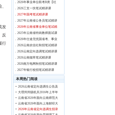
．
2026年事业单位联考B类【社
检、
．
2026三支一扶笔试精讲课
．
2027年国考笔试精讲课
．
2027年云南省公务员笔试精讲
或发
．
2026年云南省事业单位笔试精
．
2025年云南省特岗教师面试课
。反
．
2026年仕途无忧国省考、事业
履行
．
2026云南农信社秋招笔试精讲
．
2026云南定向选调笔试精讲课
．
2026云南烟草笔试精讲课
．
2026南方电网秋招笔试精讲课
．
2027年银行校招笔试精讲课
本周热门阅读
2026云南省定向选调生公告及
大理州州级机关2016年上半年
云南省2026年面向云南师范大
云南省2026年面向上海财经大
2026年云南省定向选调生招录
云南省2026年面向昆明理工大