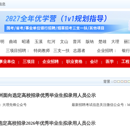
信息
昆明
曲靖
昭通
玉溪
红河
文山
普洱
版纳
楚雄
大理
丽
三项目招聘：
特岗教师
三支一扶
志愿者
企业招聘：
银行
事业单位
三项目
企业招聘
职业资格
会计
医学
工程
背景：
大理州面向选定高校招录优秀毕业生拟录用人员公示
：大理先锋公众号
最新招聘考试信息关注微信公众号：hfp
选定高校招录2026年优秀毕业生拟录用人员公示