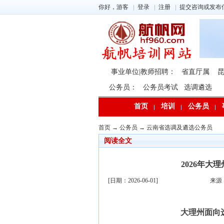
你好，游客
登录
注册
提交咨询或发布
事业单位|教师招聘：
省直厅属
公务员：
公务员考试
选调遴选
首页
培训
公务员
首页
→
公务员
→
云南省选调及遴选公务员
阅读全文
2026年
[日期：2026-06-01]
来源
大理州面向