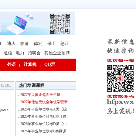
江
迪庆
临沧
德宏
保山
怒江
通信
电力
招聘会
其他企业招聘
外语
计算机
QQ群
热门培训课程
．
2027年央国企笔面全年班
．
2027年仕途无忧全年优学营新
．
2026年事业单位联考A类【综
xwx
．
2026年事业单位联考C类【自
．
2026年事业单位联考D类【中
．
2026年事业单位联考E类网课