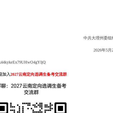
中共大理州委组
2026年5月
/fk44kykeEx79UHwO4gYIjQ
迎加入
2027云南定向选调生备考交流群