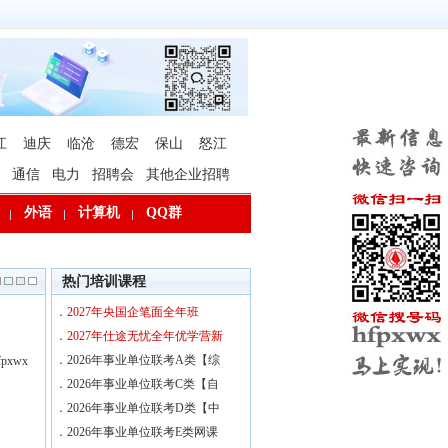
江
迪庆
临沧
德宏
保山
怒江
通信
电力
招聘会
其他企业招聘
外语
计算机
QQ群
热门培训课程
．
2027年央国企笔面全年班
．
2027年仕途无忧全年优学营新
．
2026年事业单位联考A类【综
xwx
．
2026年事业单位联考C类【自
．
2026年事业单位联考D类【中
．
2026年事业单位联考E类网课