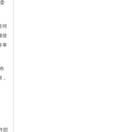
委
任何
须使
作单
布
果，
作部