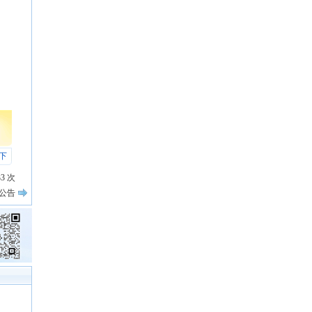
下
33
次
公告