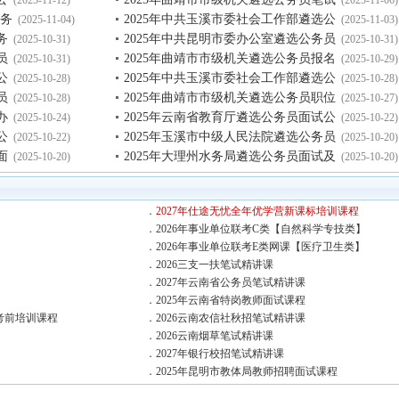
公务
2025年中共玉溪市委社会工作部遴选公
(2025-11-04)
(2025-11-03)
务
2025年中共昆明市委办公室遴选公务员
(2025-10-31)
(2025-10-31)
员
2025年曲靖市市级机关遴选公务员报名
(2025-10-31)
(2025-10-29)
公
2025年中共玉溪市委社会工作部遴选公
(2025-10-28)
(2025-10-28)
员
2025年曲靖市市级机关遴选公务员职位
(2025-10-28)
(2025-10-27)
办
2025年云南省教育厅遴选公务员面试公
(2025-10-24)
(2025-10-22)
公
2025年玉溪市中级人民法院遴选公务员
(2025-10-22)
(2025-10-20)
面
2025年大理州水务局遴选公务员面试及
(2025-10-20)
(2025-10-20)
．
2027年仕途无忧全年优学营新课标培训课程
．
2026年事业单位联考C类【自然科学专技类】
．
2026年事业单位联考E类网课【医疗卫生类】
】
．
2026三支一扶笔试精讲课
．
2027年云南省公务员笔试精讲课
．
2025年云南省特岗教师面试课程
考前培训课程
．
2026云南农信社秋招笔试精讲课
．
2026云南烟草笔试精讲课
．
2027年银行校招笔试精讲课
．
2025年昆明市教体局教师招聘面试课程