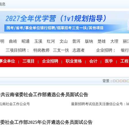
信息
昆明
曲靖
昭通
玉溪
红河
文山
普洱
版纳
楚雄
大理
丽
三项目招聘：
特岗教师
三支一扶
志愿者
企业招聘：
银行
事业单位
三项目
企业招聘
职业资格
会计
医学
工程
背景：
年中共云南省委社会工作部遴选公务员面试公告
云南社会工作公众号
最新招聘考试信息关注微信公众号：hfp
委社会工作部2025年公开遴选公务员面试公告